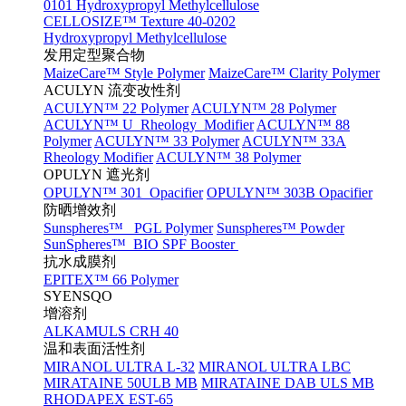
0101 Hydroxypropyl Methylcellulose
CELLOSIZE™ Texture 40-0202
Hydroxypropyl Methylcellulose
发用定型聚合物
MaizeCare™ Style Polymer
MaizeCare™ Clarity Polymer
ACULYN 流变改性剂
ACULYN™ 22 Polymer
ACULYN™ 28 Polymer
ACULYN™ U Rheology Modifier
ACULYN™ 88
Polymer
ACULYN™ 33 Polymer
ACULYN™ 33A
Rheology Modifier
ACULYN™ 38 Polymer
OPULYN 遮光剂
OPULYN™ 301 Opacifier
OPULYN™ 303B Opacifier
防晒增效剂
Sunspheres™ PGL Polymer
Sunspheres™ Powder
SunSpheres™ BIO SPF Booster
抗水成膜剂
EPITEX™ 66 Polymer
SYENSQO
增溶剂
ALKAMULS CRH 40
温和表面活性剂
MIRANOL ULTRA L-32
MIRANOL ULTRA LBC
MIRATAINE 50ULB MB
MIRATAINE DAB ULS MB
RHODAPEX EST-65