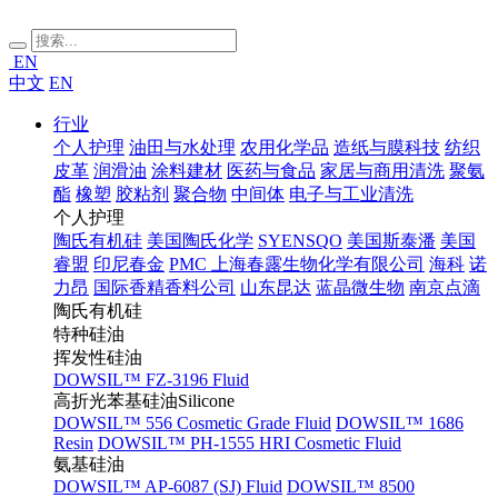
EN
中文
EN
行业
个人护理
油田与水处理
农用化学品
造纸与膜科技
纺织
皮革
润滑油
涂料建材
医药与食品
家居与商用清洗
聚氨
酯
橡塑
胶粘剂
聚合物
中间体
电子与工业清洗
个人护理
陶氏有机硅
美国陶氏化学
SYENSQO
美国斯泰潘
美国
睿盟
印尼春金
PMC
上海春露生物化学有限公司
海科
诺
力昂
国际香精香料公司
山东昆达
蓝晶微生物
南京点滴
陶氏有机硅
特种硅油
挥发性硅油
DOWSIL™ FZ-3196 Fluid
高折光苯基硅油Silicone
DOWSIL™ 556 Cosmetic Grade Fluid
DOWSIL™ 1686
Resin
DOWSIL™ PH-1555 HRI Cosmetic Fluid
氨基硅油
DOWSIL™ AP-6087 (SJ) Fluid
DOWSIL™ 8500