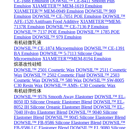
CE-1688 Emulsion
DOWSIL™ CE-8411 Smooth Plus
Emulsion
XIAMETER™ MEM-1619 Emulsion
XIAMETER™ MEM-0949 Emulsion
DOWSIL™ 969
Emulsion
DOWSIL™ CE-7051 POE Emulsion
DOWSIL™
AFE-1520 Antifoam Food Additive
XIAMETER™MEM-
7137R Emulsion
DOWSIL™ CE-7136 P Emulsion
DOWSIL™ 7137 POE Emulsion
DOWSIL™ 1785 POE
Emulsion
DOWSIL™ 979 Emulsion
有机硅微乳液
DOWSIL™ CE-1874 Microemulsion
DOWSIL™ CE-1391
BA Emulsion
DOWSIL™ 5-7113 Silicone Quat
Microemulsion
XIAMETER™MEM-8194 Emulsion
烷基改性硅蜡
DOWSIL™ 2501 Cosmetic Wax
DOWSIL™ 2511 Cosmetic
Wax
DOWSIL™ 2502 Cosmetic Fluid
DOWSIL™ 2503
Cosmetic Wax
DOWSIL™ 580 Wax
DOWSIL™ SW-8005
C30 Resin Wax
DOWSIL™ AMS- C30 Cosmetic Wax
有机硅弹性体
DOWSIL™ 9576 Smooth Away Elastomer
DOWSIL™ EL-
8050 ID Silicone Organic Elastomer Blend
DOWSIL™ EL-
8052 IH Silicone Organic Elastomer Blend
DOWSIL™ EL-
7040 Hydro Elastomer Blend
DOWSIL™ 9040 Silicone
Elastomer Blend
DOWSIL™ 9045 Silicone Elastomer Blend
DOWSIL™ FB-9586 Silicone Elastomer Blend
DOWSIL™
FB-9586 LC Elastomer Blend
DOWSIL™ EL 9080 Silicone