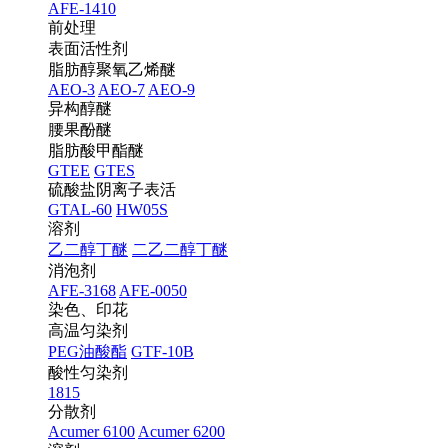
AFE-1410
前处理
表面活性剂
脂肪醇聚氧乙烯醚
AEO-3
AEO-7
AEO-9
异构醇醚
腰果酚醚
脂肪酸甲酯醚
GTEE
GTES
硫酸盐阴离子表活
GTAL-60
HW05S
溶剂
乙二醇丁醚
二乙二醇丁醚
消泡剂
AFE-3168
AFE-0050
染色、印花
高温匀染剂
PEG油酸酯
GTF-10B
酸性匀染剂
1815
分散剂
Acumer 6100
Acumer 6200