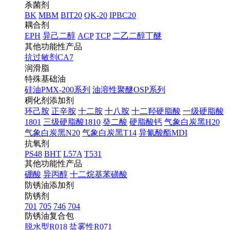
杀菌剂
BK
MBM
BIT20
QK-20
IPBC20
耦合剂
EPH
异己二醇
ACP
TCP
二乙二醇丁醚
其他功能性产品
抗过敏剂CA7
润滑脂
特殊基础油
硅油PMX-200系列
油溶性聚醚OSP系列
稠化剂添加剂
环己胺
正辛胺
十二胺
十八胺
十二羟硬脂酸
一级硬脂酸
1801
三级硬脂酸1810
癸二酸
硬脂酸钙
气象白炭黑H20
气象白炭黑N20
气象白炭黑T14
异氰酸酯MDI
抗氧剂
PS48
BHT
L57A
T531
其他功能性产品
硼酸
异丙醇
十二烷基苯磺酸
防锈油添加剂
防锈剂
701
705
746
704
防锈油复合包
脱水型R018
盐雾性R071