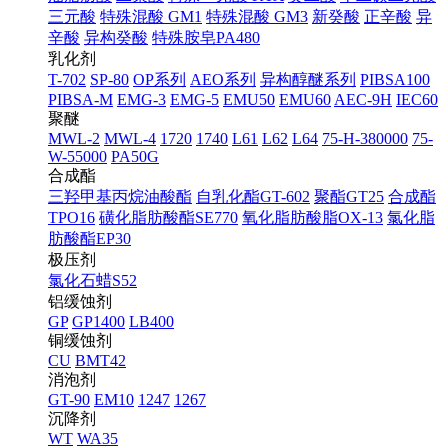
三元酸
特殊混酸 GM1
特殊混酸 GM3
新癸酸
正辛酸
异
辛酸
异构癸酸
特殊胺皂PA480
乳化剂
T-702
SP-80
OP系列
AEO系列
异构醇醚系列
PIBSA100
PIBSA-M
EMG-3
EMG-5
EMU50
EMU60
AEC-9H
IEC60
聚醚
MWL-2
MWL-4
1720
1740
L61
L62
L64
75-H-380000
75-
W-55000
PA50G
合成酯
三羟甲基丙烷油酸酯
自乳化酯GT-602
聚酯GT25
合成酯
TPO16
磺化脂肪酸酯SE770
氧化脂肪酸脂OX-13
氯化脂
肪酸酯EP30
极压剂
氯化石蜡S52
铝缓蚀剂
GP
GP1400
LB400
铜缓蚀剂
CU
BMT42
消泡剂
GT-90
EM10
1247
1267
沉降剂
WT
WA35