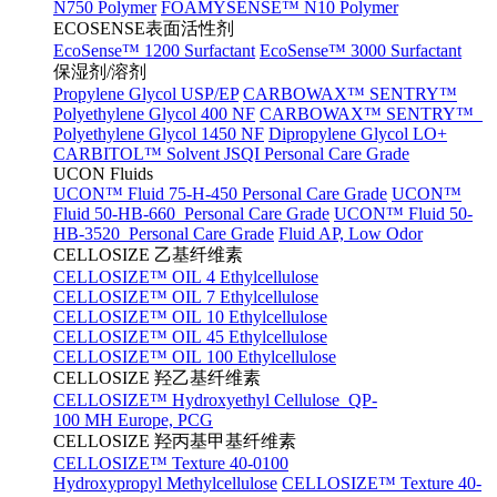
N750 Polymer
FOAMYSENSE™ N10 Polymer
ECOSENSE表面活性剂
EcoSense™ 1200 Surfactant
EcoSense™ 3000 Surfactant
保湿剂/溶剂
Propylene Glycol USP/EP
CARBOWAX™ SENTRY™
Polyethylene Glycol 400 NF
CARBOWAX™ SENTRY™
Polyethylene Glycol 1450 NF
Dipropylene Glycol LO+
CARBITOL™ Solvent JSQI Personal Care Grade
UCON Fluids
UCON™ Fluid 75-H-450 Personal Care Grade
UCON™
Fluid 50-HB-660 Personal Care Grade
UCON™ Fluid 50-
HB-3520 Personal Care Grade
Fluid AP, Low Odor
CELLOSIZE 乙基纤维素
CELLOSIZE™ OIL 4 Ethylcellulose
CELLOSIZE™ OIL 7 Ethylcellulose
CELLOSIZE™ OIL 10 Ethylcellulose
CELLOSIZE™ OIL 45 Ethylcellulose
CELLOSIZE™ OIL 100 Ethylcellulose
CELLOSIZE 羟乙基纤维素
CELLOSIZE™ Hydroxyethyl Cellulose QP-
100 MH Europe, PCG
CELLOSIZE 羟丙基甲基纤维素
CELLOSIZE™ Texture 40-0100
Hydroxypropyl Methylcellulose
CELLOSIZE™ Texture 40-