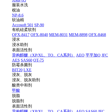
AMP-95
服装水洗
枧油
NP-8.6
软油精
Accosoft 501
SP-90
有机硅柔软剂
OFX-8417
OFX-8040
MEM-8031
MEM-8898
OFX-8468
浸水
浸水助剂
表面活性剂
异构醇醚（XP/XL、TO、CA系列）
AEO
平平加O
JFC
AES
SAS60
OT-75
防霉杀菌剂
BIT20
LXE
浸灰、脱灰
浸灰、脱灰助剂
酸类中和剂
甲酸
脱脂
脱脂剂
表面活性剂
异构醇醚（XP/XL、TO、CA系列）
AEO
SAS60
JFC