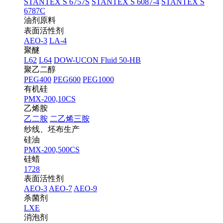
STANTEX S 6757S
STANTEX S 6087-4
STANTEX S
6787C
油剂原料
表面活性剂
AEO-3
LA-4
聚醚
L62
L64
DOW-UCON Fluid 50-HB
聚乙二醇
PEG400
PEG600
PEG1000
有机硅
PMX-200,10CS
乙烯胺
乙二胺
二乙烯三胺
纱线、坯布生产
硅油
PMX-200,500CS
硅蜡
1728
表面活性剂
AEO-3
AEO-7
AEO-9
杀菌剂
LXE
消泡剂