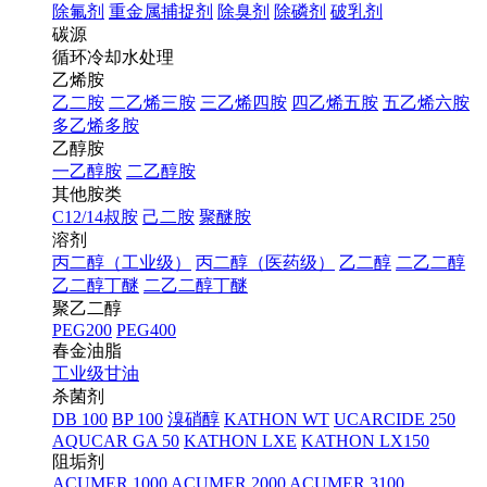
除氟剂
重金属捕捉剂
除臭剂
除磷剂
破乳剂
碳源
循环冷却水处理
乙烯胺
乙二胺
二乙烯三胺
三乙烯四胺
四乙烯五胺
五乙烯六胺
多乙烯多胺
乙醇胺
一乙醇胺
二乙醇胺
其他胺类
C12/14叔胺
己二胺
聚醚胺
溶剂
丙二醇（工业级）
丙二醇（医药级）
乙二醇
二乙二醇
乙二醇丁醚
二乙二醇丁醚
聚乙二醇
PEG200
PEG400
春金油脂
工业级甘油
杀菌剂
DB 100
BP 100
溴硝醇
KATHON WT
UCARCIDE 250
AQUCAR GA 50
KATHON LXE
KATHON LX150
阻垢剂
ACUMER 1000
ACUMER 2000
ACUMER 3100