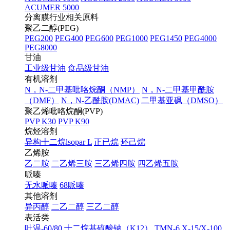
ACUMER 5000
分离膜行业相关原料
聚乙二醇(PEG)
PEG200
PEG400
PEG600
PEG1000
PEG1450
PEG4000
PEG8000
甘油
工业级甘油
食品级甘油
有机溶剂
N，N-二甲基吡咯烷酮（NMP）
N，N-二甲基甲酰胺
（DMF）
N，N-乙酰胺(DMAC)
二甲基亚砜（DMSO）
聚乙烯吡咯烷酮(PVP)
PVP K30
PVP K90
烷烃溶剂
异构十二烷lsopar L
正已烷
环己烷
乙烯胺
乙二胺
二乙烯三胺
三乙烯四胺
四乙烯五胺
哌嗪
无水哌嗪
68哌嗪
其他溶剂
异丙醇
二乙二醇
三乙二醇
表活类
吐温-60/80
十二烷基硫酸钠（K12）
TMN-6
X-15/X-100