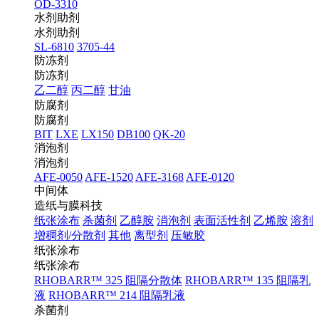
OD-3310
水剂助剂
水剂助剂
SL-6810
3705-44
防冻剂
防冻剂
乙二醇
丙二醇
甘油
防腐剂
防腐剂
BIT
LXE
LX150
DB100
QK-20
消泡剂
消泡剂
AFE-0050
AFE-1520
AFE-3168
AFE-0120
中间体
造纸与膜科技
纸张涂布
杀菌剂
乙醇胺
消泡剂
表面活性剂
乙烯胺
溶剂
增稠剂/分散剂
其他
离型剂
压敏胶
纸张涂布
纸张涂布
RHOBARR™ 325 阻隔分散体
RHOBARR™ 135 阻隔乳
液
RHOBARR™ 214 阻隔乳液
杀菌剂