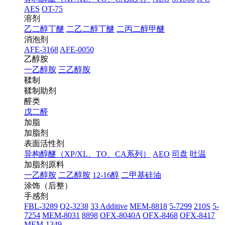
AES
OT-75
溶剂
乙二醇丁醚
二乙二醇丁醚
二丙二醇甲醚
消泡剂
AFE-3168
AFE-0050
乙醇胺
一乙醇胺
三乙醇胺
鞣制
鞣制助剂
醛类
戊二醛
加脂
加脂剂
表面活性剂
异构醇醚（XP/XL、TO、CA系列）
AEO
司盘
吐温
加脂剂原料
一乙醇胺
二乙醇胺
12-16醇
二甲基硅油
涂饰（后整）
手感剂
FBL-3289
Q2-3238
33 Additive
MEM-8818
5-7299
210S
5-
7254
MEM-8031
8898
OFX-8040A
OFX-8468
OFX-8417
MEM-1349