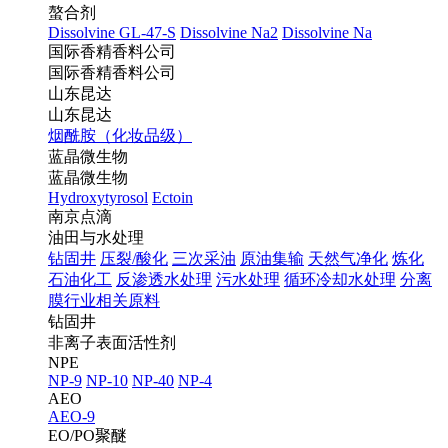
螯合剂
Dissolvine GL-47-S
Dissolvine Na2
Dissolvine Na
国际香精香料公司
国际香精香料公司
山东昆达
山东昆达
烟酰胺（化妆品级）
蓝晶微生物
蓝晶微生物
Hydroxytyrosol
Ectoin
南京点滴
油田与水处理
钻固井
压裂/酸化
三次采油
原油集输
天然气净化
炼化
石油化工
反渗透水处理
污水处理
循环冷却水处理
分离
膜行业相关原料
钻固井
非离子表面活性剂
NPE
NP-9
NP-10
NP-40
NP-4
AEO
AEO-9
EO/PO聚醚