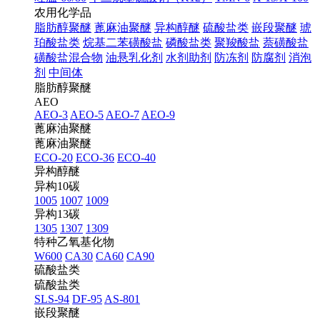
农用化学品
脂肪醇聚醚
蓖麻油聚醚
异构醇醚
硫酸盐类
嵌段聚醚
琥
珀酸盐类
烷基二苯磺酸盐
磷酸盐类
聚羧酸盐
萘磺酸盐
磺酸盐混合物
油悬乳化剂
水剂助剂
防冻剂
防腐剂
消泡
剂
中间体
脂肪醇聚醚
AEO
AEO-3
AEO-5
AEO-7
AEO-9
蓖麻油聚醚
蓖麻油聚醚
ECO-20
ECO-36
ECO-40
异构醇醚
异构10碳
1005
1007
1009
异构13碳
1305
1307
1309
特种乙氧基化物
W600
CA30
CA60
CA90
硫酸盐类
硫酸盐类
SLS-94
DF-95
AS-801
嵌段聚醚