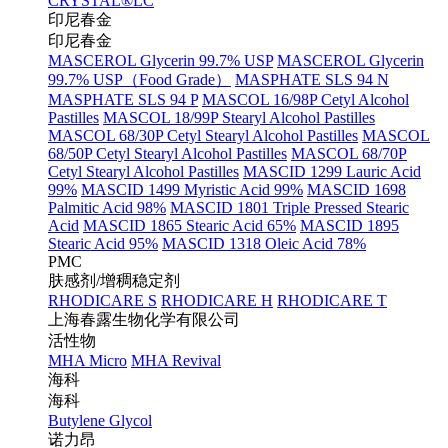
CRYSTAL®LC
印尼春金
印尼春金
MASCEROL Glycerin 99.7% USP
MASCEROL Glycerin
99.7% USP（Food Grade）
MASPHATE SLS 94 N
MASPHATE SLS 94 P
MASCOL 16/98P Cetyl Alcohol
Pastilles
MASCOL 18/99P Stearyl Alcohol Pastilles
MASCOL 68/30P Cetyl Stearyl Alcohol Pastilles
MASCOL
68/50P Cetyl Stearyl Alcohol Pastilles
MASCOL 68/70P
Cetyl Stearyl Alcohol Pastilles
MASCID 1299 Lauric Acid
99%
MASCID 1499 Myristic Acid 99%
MASCID 1698
Palmitic Acid 98%
MASCID 1801 Triple Pressed Stearic
Acid
MASCID 1865 Stearic Acid 65%
MASCID 1895
Stearic Acid 95%
MASCID 1318 Oleic Acid 78%
PMC
肤感剂/增稠稳定剂
RHODICARE S
RHODICARE H
RHODICARE T
上海春露生物化学有限公司
活性物
MHA Micro
MHA Revival
海科
海科
Butylene Glycol
诺力昂