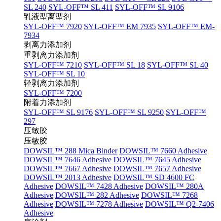
SL 240
SYL-OFF™ SL 411
SYL-OFF™ SL 9106
乳液型离型剂
SYL-OFF™ 7920
SYL-OFF™ EM 7935
SYL-OFF™ EM-
7934
剥离力添加剂
重剥离力添加剂
SYL-OFF™ 7210
SYL-OFF™ SL 18
SYL-OFF™ SL 40
SYL-OFF™ SL 10
轻剥离力添加剂
SYL-OFF™ 7200
附着力添加剂
SYL-OFF™ SL 9176
SYL-OFF™ SL 9250
SYL-OFF™
297
压敏胶
压敏胶
DOWSIL™ 288 Mica Binder
DOWSIL™ 7660 Adhesive
DOWSIL™ 7646 Adhesive
DOWSIL™ 7645 Adhesive
DOWSIL™ 7667 Adhesive
DOWSIL™ 7657 Adhesive
DOWSIL™ 2013 Adhesive
DOWSIL™ SD 4600 FC
Adhesive
DOWSIL™ 7428 Adhesive
DOWSIL™ 280A
Adhesive
DOWSIL™ 282 Adhesive
DOWSIL™ 7268
Adhesive
DOWSIL™ 7278 Adhesive
DOWSIL™ Q2-7406
Adhesive