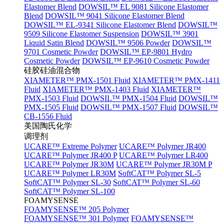
Elastomer Blend
DOWSIL™ EL 9081 Silicone Elastomer
Blend
DOWSIL™ 9041 Silicone Elastomer Blend
DOWSIL™ EL-9341 Silicone Elastomer Blend
DOWSIL™
9509 Silicone Elastomer Suspension
DOWSIL™ 3901
Liquid Satin Blend
DOWSIL™ 9506 Powder
DOWSIL™
9701 Cosmetic Powder
DOWSIL™ EP-9801 Hydro
Cosmetic Powder
DOWSIL™ EP-9610 Cosmetic Powder
硅胶硅油混合物
XIAMETER™ PMX-1501 Fluid
XIAMETER™ PMX-1411
Fluid
XIAMETER™ PMX-1403 Fluid
XIAMETER™
PMX-1503 Fluid
DOWSIL™ PMX-1504 Fluid
DOWSIL™
PMX-1505 Fluid
DOWSIL™ PMX-1507 Fluid
DOWSIL™
CB-1556 Fluid
美国陶氏化学
调理剂
UCARE™ Extreme Polymer
UCARE™ Polymer JR400
UCARE™ Polymer JR400 P
UCARE™ Polymer LR400
UCARE™ Polymer JR30M
UCARE™ Polymer JR30M P
UCARE™ Polymer LR30M
SoftCAT™ Polymer SL-5
SoftCAT™ Polymer SL-30
SoftCAT™ Polymer SL-60
SoftCAT™ Polymer SL-100
FOAMYSENSE
FOAMYSENSE™ 205 Polymer
FOAMYSENSE™ 301 Polymer
FOAMYSENSE™