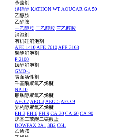
杀菌剂
溴硝醇
KATHON WT
AQUCAR GA 50
乙醇胺
乙醇胺
一乙醇胺
二乙醇胺
三乙醇胺
消泡剂
有机硅消泡剂
AFE-1410
AFE-7610
AFE-3168
聚醚消泡剂
P-2100
碳醇消泡剂
GMO-1
表面活性剂
壬基酚聚氧乙烯醚
NP-10
脂肪醇聚氧乙烯醚
AEO-7
AEO-3
AEO-5
AEO-9
异构醇聚氧乙烯醚
EH-3
EH-6
EH-9
CA-30
CA-60
CA-90
烷基二苯醚二磺酸盐
DOWFAX 2A1
3B2
C6L
乙烯胺