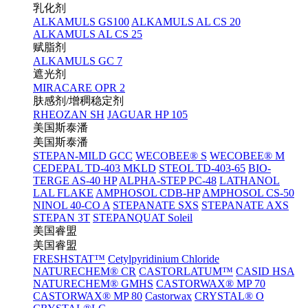
乳化剂
ALKAMULS GS100
ALKAMULS AL CS 20
ALKAMULS AL CS 25
赋脂剂
ALKAMULS GC 7
遮光剂
MIRACARE OPR 2
肤感剂/增稠稳定剂
RHEOZAN SH
JAGUAR HP 105
美国斯泰潘
美国斯泰潘
STEPAN-MILD GCC
WECOBEE® S
WECOBEE® M
CEDEPAL TD-403 MKLD
STEOL TD-403-65
BIO-
TERGE AS-40 HP
ALPHA-STEP PC-48
LATHANOL
LAL FLAKE
AMPHOSOL CDB-HP
AMPHOSOL CS-50
NINOL 40-CO A
STEPANATE SXS
STEPANATE AXS
STEPAN 3T
STEPANQUAT Soleil
美国睿盟
美国睿盟
FRESHSTAT™
Cetylpyridinium Chloride
NATURECHEM® CR
CASTORLATUM™
CASID HSA
NATURECHEM® GMHS
CASTORWAX® MP 70
CASTORWAX® MP 80
Castorwax
CRYSTAL® O