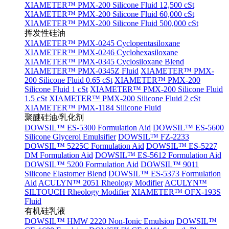
XIAMETER™ PMX-200 Silicone Fluid 12,500 cSt
XIAMETER™ PMX-200 Silicone Fluid 60,000 cSt
XIAMETER™ PMX-200 Silicone Fluid 500,000 cSt
挥发性硅油
XIAMETER™ PMX-0245 Cyclopentasiloxane
XIAMETER™ PMX-0246 Cyclohexasiloxane
XIAMETER™ PMX-0345 Cyclosiloxane Blend
XIAMETER™ PMX-0345Z Fluid
XIAMETER™ PMX-
200 Silicone Fluid 0.65 cSt
XIAMETER™ PMX-200
Silicone Fluid 1 cSt
XIAMETER™ PMX-200 Silicone Fluid
1.5 cSt
XIAMETER™ PMX-200 Silicone Fluid 2 cSt
XIAMETER™ PMX-1184 Silicone Fluid
聚醚硅油/乳化剂
DOWSIL™ ES-5300 Formulation Aid
DOWSIL™ ES-5600
Silicone Glycerol Emulsifier
DOWSIL™ FZ-2233
DOWSIL™ 5225C Formulation Aid
DOWSIL™ ES-5227
DM Formulation Aid
DOWSIL™ ES-5612 Formulation Aid
DOWSIL™ 5200 Formulation Aid
DOWSIL™ 9011
Silicone Elastomer Blend
DOWSIL™ ES-5373 Formulation
Aid
ACULYN™ 2051 Rheology Modifier
ACULYN™
SILTOUCH Rheology Modifier
XIAMETER™ OFX-193S
Fluid
有机硅乳液
DOWSIL™ HMW 2220 Non-Ionic Emulsion
DOWSIL™