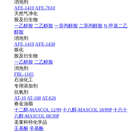
消泡剂
AFE-1410
AFE-7610
天然气净化
胺及衍生物
一乙醇胺
二乙醇胺
一异丙醇胺
二异丙醇胺
N-甲基二乙
醇胺
消泡剂
AFE-1410
AFE-1430
炼化
胺及衍生物
一乙醇胺
二乙醇胺
消泡剂
FBL-1165
石油化工
专用添加剂
抗氧剂
AT-10
AT-168
AT-626
春金油脂
十二醇-MASCOL 12/99
十八醇-MASCOL 18/99P
十六十
八醇-MASCOL 68/30P
圣莱科特化学品
壬基酚
辛基酚