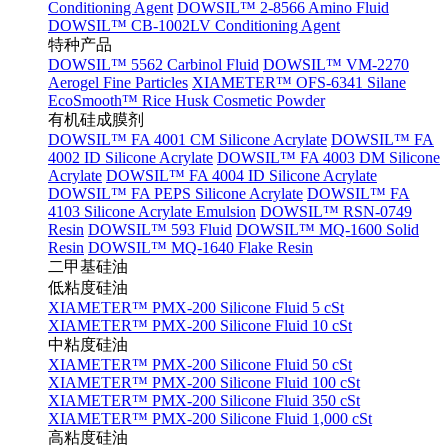
Conditioning Agent
DOWSIL™ 2-8566 Amino Fluid
DOWSIL™ CB-1002LV Conditioning Agent
特种产品
DOWSIL™ 5562 Carbinol Fluid
DOWSIL™ VM-2270
Aerogel Fine Particles
XIAMETER™ OFS-6341 Silane
EcoSmooth™ Rice Husk Cosmetic Powder
有机硅成膜剂
DOWSIL™ FA 4001 CM Silicone Acrylate
DOWSIL™ FA
4002 ID Silicone Acrylate
DOWSIL™ FA 4003 DM Silicone
Acrylate
DOWSIL™ FA 4004 ID Silicone Acrylate
DOWSIL™ FA PEPS Silicone Acrylate
DOWSIL™ FA
4103 Silicone Acrylate Emulsion
DOWSIL™ RSN-0749
Resin
DOWSIL™ 593 Fluid
DOWSIL™ MQ-1600 Solid
Resin
DOWSIL™ MQ-1640 Flake Resin
二甲基硅油
低粘度硅油
XIAMETER™ PMX-200 Silicone Fluid 5 cSt
XIAMETER™ PMX-200 Silicone Fluid 10 cSt
中粘度硅油
XIAMETER™ PMX-200 Silicone Fluid 50 cSt
XIAMETER™ PMX-200 Silicone Fluid 100 cSt
XIAMETER™ PMX-200 Silicone Fluid 350 cSt
XIAMETER™ PMX-200 Silicone Fluid 1,000 cSt
高粘度硅油