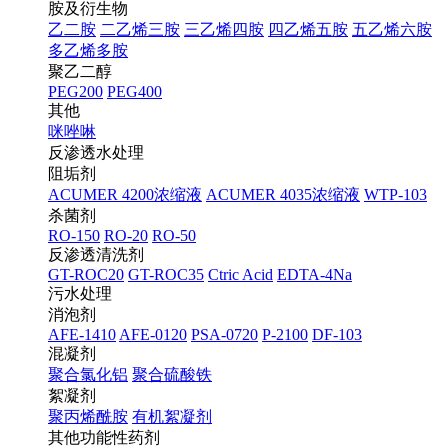
胺及衍生物
乙二胺
二乙烯三胺
三乙烯四胺
四乙烯五胺
五乙烯六胺
多乙烯多胺
聚乙二醇
PEG200
PEG400
其他
咪唑啉
反渗透水处理
阻垢剂
ACUMER 4200浓缩液
ACUMER 4035浓缩液
WTP-103
杀菌剂
RO-150
RO-20
RO-50
反渗透清洗剂
GT-ROC20
GT-ROC35
Ctric Acid
EDTA-4Na
污水处理
消泡剂
AFE-1410
AFE-0120
PSA-0720
P-2100
DF-103
混凝剂
聚合氯化铝
聚合硫酸铁
絮凝剂
聚丙烯酰胺
有机絮凝剂
其他功能性药剂