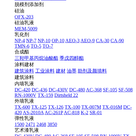
脱模剂添加剂
硅油
OFX-203
硅油乳液
MEM-5009
乳化剂
NP-4
NP-7
NP-10
OP-10
AEO-3
AEO-9
CA-30
CA-90
TMN-6
TO-5
TO-7
合成酯
三羟甲基丙烷油酸酯
季戊四醇酯
涂料建材
建筑涂料
工业涂料
建材
油墨
助剂及颜填料
建筑涂料
内墙乳液
DC-420
DC-436
DC-430V
DC-480
AC-368
SF-105
SF-508
RN-1000V
TX-159
Dirtsheld 22
外墙乳液
TX-600
TX-125
TX-126
TX-100
TX-007M
TX-016M
DC-
420
AS-2010A
AC-261P
AC-818
K-2
SR-01
弹性乳液
1500
2471
2468
3850
艺术漆乳液