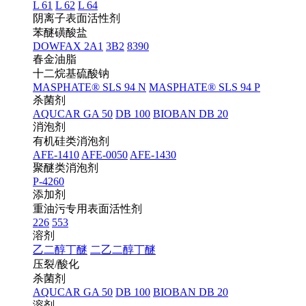
L 61
L 62
L 64
阴离子表面活性剂
苯醚磺酸盐
DOWFAX 2A1
3B2
8390
春金油脂
十二烷基硫酸钠
MASPHATE® SLS 94 N
MASPHATE® SLS 94 P
杀菌剂
AQUCAR GA 50
DB 100
BIOBAN DB 20
消泡剂
有机硅类消泡剂
AFE-1410
AFE-0050
AFE-1430
聚醚类消泡剂
P-4260
添加剂
重油污专用表面活性剂
226
553
溶剂
乙二醇丁醚
二乙二醇丁醚
压裂/酸化
杀菌剂
AQUCAR GA 50
DB 100
BIOBAN DB 20
溶剂