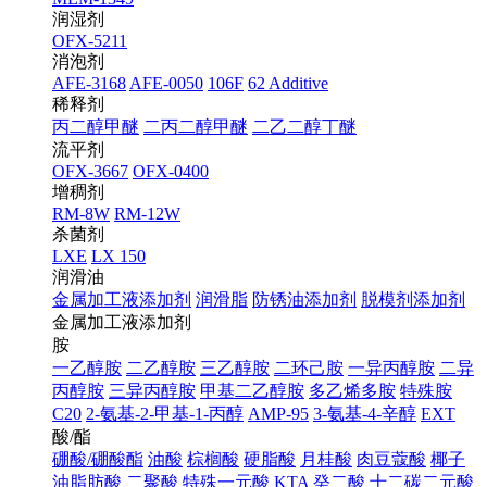
润湿剂
OFX-5211
消泡剂
AFE-3168
AFE-0050
106F
62 Additive
稀释剂
丙二醇甲醚
二丙二醇甲醚
二乙二醇丁醚
流平剂
OFX-3667
OFX-0400
增稠剂
RM-8W
RM-12W
杀菌剂
LXE
LX 150
润滑油
金属加工液添加剂
润滑脂
防锈油添加剂
脱模剂添加剂
金属加工液添加剂
胺
一乙醇胺
二乙醇胺
三乙醇胺
二环己胺
一异丙醇胺
二异
丙醇胺
三异丙醇胺
甲基二乙醇胺
多乙烯多胺
特殊胺
C20
2-氨基-2-甲基-1-丙醇
AMP-95
3-氨基-4-辛醇
EXT
酸/酯
硼酸/硼酸酯
油酸
棕榈酸
硬脂酸
月桂酸
肉豆蔻酸
椰子
油脂肪酸
二聚酸
特殊一元酸 KTA
癸二酸
十二碳二元酸