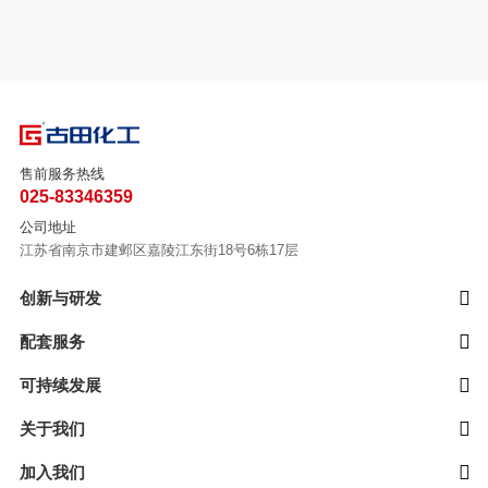
售前服务热线
025-83346359
公司地址
江苏省南京市建邺区嘉陵江东街18号6栋17层
创新与研发
配套服务
可持续发展
关于我们
加入我们