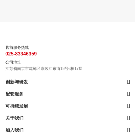
售前服务热线
025-83346359
公司地址
江苏省南京市建邺区嘉陵江东街18号6栋17层
创新与研发
配套服务
可持续发展
关于我们
加入我们