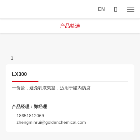
EN
产品筛选
LX300
一价盐，避免乳液絮凝，适用于罐内防腐
产品经理：郑经理
18651812069
zhengminrui@goldenchemical.com