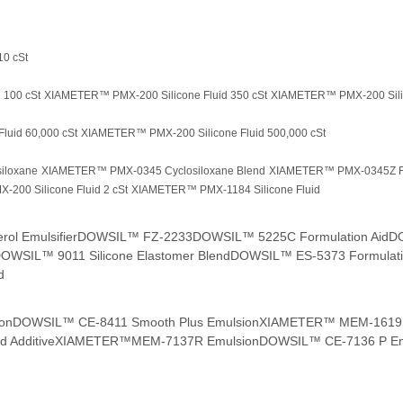
10 cSt
 100 cSt
XIAMETER™ PMX-200 Silicone Fluid 350 cSt
XIAMETER™ PMX-200 Silic
uid 60,000 cSt
XIAMETER™ PMX-200 Silicone Fluid 500,000 cSt
iloxane
XIAMETER™ PMX-0345 Cyclosiloxane Blend
XIAMETER™ PMX-0345Z F
200 Silicone Fluid 2 cSt
XIAMETER™ PMX-1184 Silicone Fluid
ol Emulsifier
DOWSIL™ FZ-2233
DOWSIL™ 5225C Formulation Aid
DO
OWSIL™ 9011 Silicone Elastomer Blend
DOWSIL™ ES-5373 Formulati
d
on
DOWSIL™ CE-8411 Smooth Plus Emulsion
XIAMETER™ MEM-1619 
 Additive
XIAMETER™MEM-7137R Emulsion
DOWSIL™ CE-7136 P Em