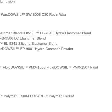
Emulsion
 Wax
DOWSIL™ SW-8005 C30 Resin Wax
astomer Blend
DOWSIL™ EL-7040 Hydro Elastomer Blend
B-9586 LC Elastomer Blend
EL-9341 Silicone Elastomer Blend
er
DOWSIL™ EP-9801 Hydro Cosmetic Powder
 Fluid
DOWSIL™ PMX-1505 Fluid
DOWSIL™ PMX-1507 Fluid
 Polymer JR30M P
UCARE™ Polymer LR30M