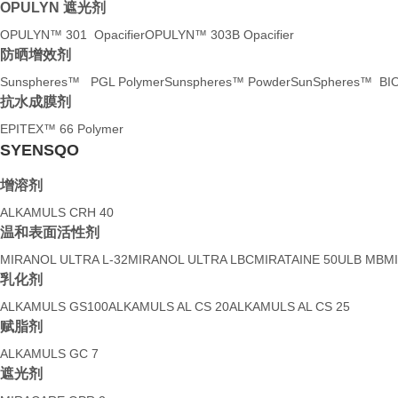
OPULYN 遮光剂
OPULYN™ 301 Opacifier
OPULYN™ 303B Opacifier
防晒增效剂
Sunspheres™ PGL Polymer
Sunspheres™ Powder
SunSpheres™ BIO
抗水成膜剂
EPITEX™ 66 Polymer
SYENSQO
增溶剂
ALKAMULS CRH 40
温和表面活性剂
MIRANOL ULTRA L-32
MIRANOL ULTRA LBC
MIRATAINE 50ULB MB
M
乳化剂
ALKAMULS GS100
ALKAMULS AL CS 20
ALKAMULS AL CS 25
赋脂剂
ALKAMULS GC 7
遮光剂