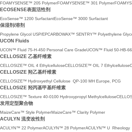
FOAMYSENSE™ 205 Polymer
FOAMYSENSE™ 301 Polymer
FOAMYSE
ECOSENSE表面活性剂
EcoSense™ 1200 Surfactant
EcoSense™ 3000 Surfactant
保湿剂/溶剂
Propylene Glycol USP/EP
CARBOWAX™ SENTRY™ Polyethylene Glyco
UCON Fluids
UCON™ Fluid 75-H-450 Personal Care Grade
UCON™ Fluid 50-HB-66
CELLOSIZE 乙基纤维素
CELLOSIZE™ OIL 4 Ethylcellulose
CELLOSIZE™ OIL 7 Ethylcellulose
C
CELLOSIZE 羟乙基纤维素
CELLOSIZE™ Hydroxyethyl Cellulose QP-100 MH Europe, PCG
CELLOSIZE 羟丙基甲基纤维素
CELLOSIZE™ Texture 40-0100 Hydroxypropyl Methylcellulose
CELLOSI
发用定型聚合物
MaizeCare™ Style Polymer
MaizeCare™ Clarity Polymer
ACULYN 流变改性剂
ACULYN™ 22 Polymer
ACULYN™ 28 Polymer
ACULYN™ U Rheology M