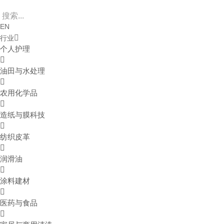
EN
行业
个人护理
油田与水处理
农用化学品
造纸与膜科技
纺织皮革
润滑油
涂料建材
医药与食品