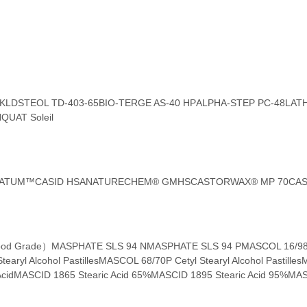
MKLD
STEOL TD-403-65
BIO-TERGE AS-40 HP
ALPHA-STEP PC-48
LAT
QUAT Soleil
LATUM™
CASID HSA
NATURECHEM® GMHS
CASTORWAX® MP 70
CAS
ood Grade）
MASPHATE SLS 94 N
MASPHATE SLS 94 P
MASCOL 16/98P 
aryl Alcohol Pastilles
MASCOL 68/70P Cetyl Stearyl Alcohol Pastilles
M
cid
MASCID 1865 Stearic Acid 65%
MASCID 1895 Stearic Acid 95%
MAS