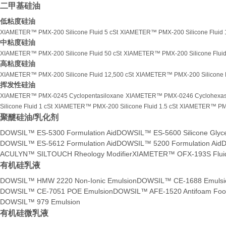
二甲基硅油
低粘度硅油
XIAMETER™ PMX-200 Silicone Fluid 5 cSt
XIAMETER™ PMX-200 Silicone Fluid 
中粘度硅油
XIAMETER™ PMX-200 Silicone Fluid 50 cSt
XIAMETER™ PMX-200 Silicone Fluid
高粘度硅油
XIAMETER™ PMX-200 Silicone Fluid 12,500 cSt
XIAMETER™ PMX-200 Silicone Fl
挥发性硅油
XIAMETER™ PMX-0245 Cyclopentasiloxane
XIAMETER™ PMX-0246 Cyclohexas
Silicone Fluid 1 cSt
XIAMETER™ PMX-200 Silicone Fluid 1.5 cSt
XIAMETER™ PMX-
聚醚硅油/乳化剂
DOWSIL™ ES-5300 Formulation Aid
DOWSIL™ ES-5600 Silicone Glycer
DOWSIL™ ES-5612 Formulation Aid
DOWSIL™ 5200 Formulation Aid
D
ACULYN™ SILTOUCH Rheology Modifier
XIAMETER™ OFX-193S Flui
有机硅乳液
DOWSIL™ HMW 2220 Non-Ionic Emulsion
DOWSIL™ CE-1688 Emulsi
DOWSIL™ CE-7051 POE Emulsion
DOWSIL™ AFE-1520 Antifoam Food
DOWSIL™ 979 Emulsion
有机硅微乳液