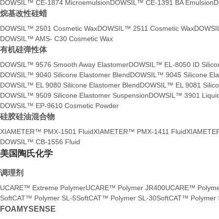
DOWSIL™ CE-1874 Microemulsion
DOWSIL™ CE-1391 BA Emulsion
D
烷基改性硅蜡
DOWSIL™ 2501 Cosmetic Wax
DOWSIL™ 2511 Cosmetic Wax
DOWSIL
DOWSIL™ AMS- C30 Cosmetic Wax
有机硅弹性体
DOWSIL™ 9576 Smooth Away Elastomer
DOWSIL™ EL-8050 ID Silicon
DOWSIL™ 9040 Silicone Elastomer Blend
DOWSIL™ 9045 Silicone Ela
DOWSIL™ EL 9080 Silicone Elastomer Blend
DOWSIL™ EL 9081 Silico
DOWSIL™ 9509 Silicone Elastomer Suspension
DOWSIL™ 3901 Liquid 
DOWSIL™ EP-9610 Cosmetic Powder
硅胶硅油混合物
XIAMETER™ PMX-1501 Fluid
XIAMETER™ PMX-1411 Fluid
XIAMETER
DOWSIL™ CB-1556 Fluid
美国陶氏化学
调理剂
UCARE™ Extreme Polymer
UCARE™ Polymer JR400
UCARE™ Polyme
SoftCAT™ Polymer SL-5
SoftCAT™ Polymer SL-30
SoftCAT™ Polymer 
FOAMYSENSE