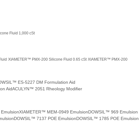
one Fluid 1,000 cSt
luid
XIAMETER™ PMX-200 Silicone Fluid 0.65 cSt
XIAMETER™ PMX-200
WSIL™ ES-5227 DM Formulation Aid
on Aid
ACULYN™ 2051 Rheology Modifier
Emulsion
XIAMETER™ MEM-0949 Emulsion
DOWSIL™ 969 Emulsion
ulsion
DOWSIL™ 7137 POE Emulsion
DOWSIL™ 1785 POE Emulsion