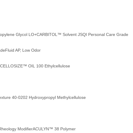
ropylene Glycol LO+
CARBITOL™ Solvent JSQI Personal Care Grade
ade
Fluid AP, Low Odor
CELLOSIZE™ OIL 100 Ethylcellulose
ure 40-0202 Hydroxypropyl Methylcellulose
eology Modifier
ACULYN™ 38 Polymer