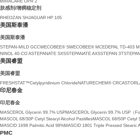
MIRACARE OPR 2
肤感剂/增稠稳定剂
RHEOZAN SH
JAGUAR HP 105
美国斯泰潘
美国斯泰潘
STEPAN-MILD GCC
WECOBEE® S
WECOBEE® M
CEDEPAL TD-403 
NINOL 40-CO A
STEPANATE SXS
STEPANATE AXS
STEPAN 3T
STEPAN
美国睿盟
美国睿盟
FRESHSTAT™
Cetylpyridinium Chloride
NATURECHEM® CR
CASTOR
印尼春金
印尼春金
MASCEROL Glycerin 99.7% USP
MASCEROL Glycerin 99.7% USP（F
MASCOL 68/30P Cetyl Stearyl Alcohol Pastilles
MASCOL 68/50P Cetyl Ste
MASCID 1698 Palmitic Acid 98%
MASCID 1801 Triple Pressed Stearic A
PMC