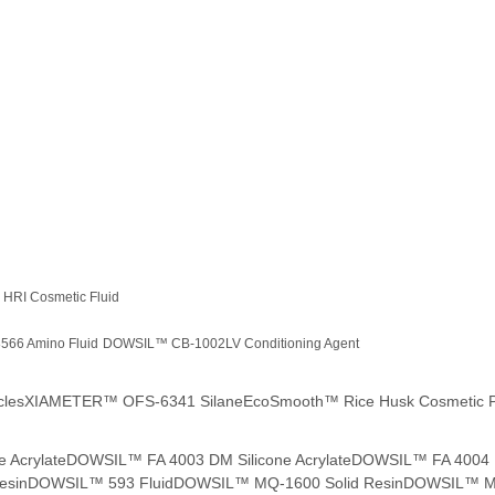
RI Cosmetic Fluid
66 Amino Fluid
DOWSIL™ CB-1002LV Conditioning Agent
cles
XIAMETER™ OFS-6341 Silane
EcoSmooth™ Rice Husk Cosmetic 
 Acrylate
DOWSIL™ FA 4003 DM Silicone Acrylate
DOWSIL™ FA 4004 ID
esin
DOWSIL™ 593 Fluid
DOWSIL™ MQ-1600 Solid Resin
DOWSIL™ MQ