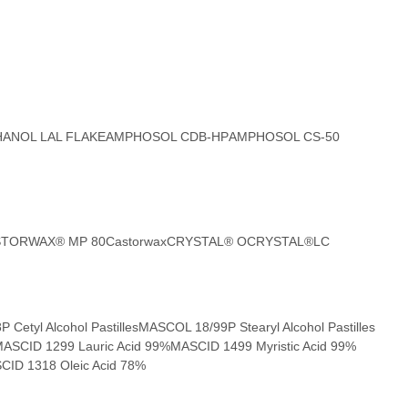
HANOL LAL FLAKE
AMPHOSOL CDB-HP
AMPHOSOL CS-50
TORWAX® MP 80
Castorwax
CRYSTAL® O
CRYSTAL®LC
Cetyl Alcohol Pastilles
MASCOL 18/99P Stearyl Alcohol Pastilles
ASCID 1299 Lauric Acid 99%
MASCID 1499 Myristic Acid 99%
CID 1318 Oleic Acid 78%