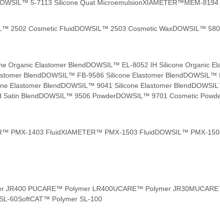
OWSIL™ 5-7113 Silicone Quat Microemulsion
XIAMETER™MEM-8194 
™ 2502 Cosmetic Fluid
DOWSIL™ 2503 Cosmetic Wax
DOWSIL™ 580
e Organic Elastomer Blend
DOWSIL™ EL-8052 IH Silicone Organic El
stomer Blend
DOWSIL™ FB-9586 Silicone Elastomer Blend
DOWSIL™ F
ne Elastomer Blend
DOWSIL™ 9041 Silicone Elastomer Blend
DOWSIL™ 
Satin Blend
DOWSIL™ 9506 Powder
DOWSIL™ 9701 Cosmetic Powd
™ PMX-1403 Fluid
XIAMETER™ PMX-1503 Fluid
DOWSIL™ PMX-1504
r JR400 P
UCARE™ Polymer LR400
UCARE™ Polymer JR30M
UCARE™
SL-60
SoftCAT™ Polymer SL-100