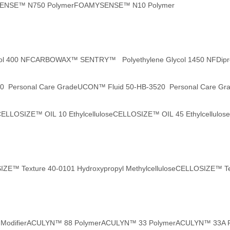
NSE™ N750 Polymer
FOAMYSENSE™ N10 Polymer
l 400 NF
CARBOWAX™ SENTRY™ Polyethylene Glycol 1450 NF
Dip
0 Personal Care Grade
UCON™ Fluid 50-HB-3520 Personal Care Gr
ELLOSIZE™ OIL 10 Ethylcellulose
CELLOSIZE™ OIL 45 Ethylcellulose
ZE™ Texture 40-0101 Hydroxypropyl Methylcellulose
CELLOSIZE™ Text
odifier
ACULYN™ 88 Polymer
ACULYN™ 33 Polymer
ACULYN™ 33A Rh