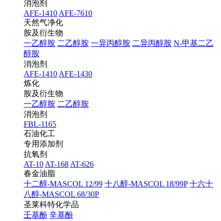
消泡剂
AFE-1410
AFE-7610
天然气净化
胺及衍生物
一乙醇胺
二乙醇胺
一异丙醇胺
二异丙醇胺
N-甲基二乙
醇胺
消泡剂
AFE-1410
AFE-1430
炼化
胺及衍生物
一乙醇胺
二乙醇胺
消泡剂
FBL-1165
石油化工
专用添加剂
抗氧剂
AT-10
AT-168
AT-626
春金油脂
十二醇-MASCOL 12/99
十八醇-MASCOL 18/99P
十六十
八醇-MASCOL 68/30P
圣莱科特化学品
壬基酚
辛基酚