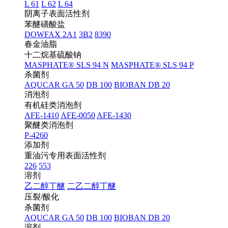
L 61
L 62
L 64
阴离子表面活性剂
苯醚磺酸盐
DOWFAX 2A1
3B2
8390
春金油脂
十二烷基硫酸钠
MASPHATE® SLS 94 N
MASPHATE® SLS 94 P
杀菌剂
AQUCAR GA 50
DB 100
BIOBAN DB 20
消泡剂
有机硅类消泡剂
AFE-1410
AFE-0050
AFE-1430
聚醚类消泡剂
P-4260
添加剂
重油污专用表面活性剂
226
553
溶剂
乙二醇丁醚
二乙二醇丁醚
压裂/酸化
杀菌剂
AQUCAR GA 50
DB 100
BIOBAN DB 20
溶剂