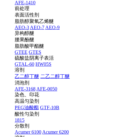
AFE-1410
前处理
表面活性剂
脂肪醇聚氧乙烯醚
AEO-3
AEO-7
AEO-9
异构醇醚
腰果酚醚
脂肪酸甲酯醚
GTEE
GTES
硫酸盐阴离子表活
GTAL-60
HW05S
溶剂
乙二醇丁醚
二乙二醇丁醚
消泡剂
AFE-3168
AFE-0050
染色、印花
高温匀染剂
PEG油酸酯
GTF-10B
酸性匀染剂
1815
分散剂
Acumer 6100
Acumer 6200