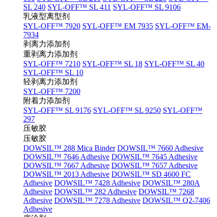
SL 240
SYL-OFF™ SL 411
SYL-OFF™ SL 9106
乳液型离型剂
SYL-OFF™ 7920
SYL-OFF™ EM 7935
SYL-OFF™ EM-
7934
剥离力添加剂
重剥离力添加剂
SYL-OFF™ 7210
SYL-OFF™ SL 18
SYL-OFF™ SL 40
SYL-OFF™ SL 10
轻剥离力添加剂
SYL-OFF™ 7200
附着力添加剂
SYL-OFF™ SL 9176
SYL-OFF™ SL 9250
SYL-OFF™
297
压敏胶
压敏胶
DOWSIL™ 288 Mica Binder
DOWSIL™ 7660 Adhesive
DOWSIL™ 7646 Adhesive
DOWSIL™ 7645 Adhesive
DOWSIL™ 7667 Adhesive
DOWSIL™ 7657 Adhesive
DOWSIL™ 2013 Adhesive
DOWSIL™ SD 4600 FC
Adhesive
DOWSIL™ 7428 Adhesive
DOWSIL™ 280A
Adhesive
DOWSIL™ 282 Adhesive
DOWSIL™ 7268
Adhesive
DOWSIL™ 7278 Adhesive
DOWSIL™ Q2-7406
Adhesive