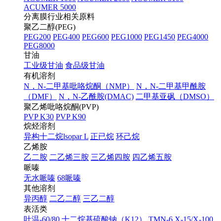
ACUMER 5000
分离膜行业相关原料
聚乙二醇(PEG)
PEG200
PEG400
PEG600
PEG1000
PEG1450
PEG4000
PEG8000
甘油
工业级甘油
食品级甘油
有机溶剂
N，N-二甲基吡咯烷酮（NMP）
N，N-二甲基甲酰胺
（DMF）
N，N-乙酰胺(DMAC)
二甲基亚砜（DMSO）
聚乙烯吡咯烷酮(PVP)
PVP K30
PVP K90
烷烃溶剂
异构十二烷lsopar L
正已烷
环己烷
乙烯胺
乙二胺
二乙烯三胺
三乙烯四胺
四乙烯五胺
哌嗪
无水哌嗪
68哌嗪
其他溶剂
异丙醇
二乙二醇
三乙二醇
表活类
吐温-60/80
十二烷基硫酸钠（K12）
TMN-6
X-15/X-100