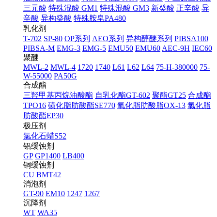
三元酸
特殊混酸 GM1
特殊混酸 GM3
新癸酸
正辛酸
异
辛酸
异构癸酸
特殊胺皂PA480
乳化剂
T-702
SP-80
OP系列
AEO系列
异构醇醚系列
PIBSA100
PIBSA-M
EMG-3
EMG-5
EMU50
EMU60
AEC-9H
IEC60
聚醚
MWL-2
MWL-4
1720
1740
L61
L62
L64
75-H-380000
75-
W-55000
PA50G
合成酯
三羟甲基丙烷油酸酯
自乳化酯GT-602
聚酯GT25
合成酯
TPO16
磺化脂肪酸酯SE770
氧化脂肪酸脂OX-13
氯化脂
肪酸酯EP30
极压剂
氯化石蜡S52
铝缓蚀剂
GP
GP1400
LB400
铜缓蚀剂
CU
BMT42
消泡剂
GT-90
EM10
1247
1267
沉降剂
WT
WA35