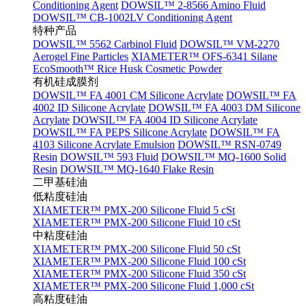
Conditioning Agent
DOWSIL™ 2-8566 Amino Fluid
DOWSIL™ CB-1002LV Conditioning Agent
特种产品
DOWSIL™ 5562 Carbinol Fluid
DOWSIL™ VM-2270
Aerogel Fine Particles
XIAMETER™ OFS-6341 Silane
EcoSmooth™ Rice Husk Cosmetic Powder
有机硅成膜剂
DOWSIL™ FA 4001 CM Silicone Acrylate
DOWSIL™ FA
4002 ID Silicone Acrylate
DOWSIL™ FA 4003 DM Silicone
Acrylate
DOWSIL™ FA 4004 ID Silicone Acrylate
DOWSIL™ FA PEPS Silicone Acrylate
DOWSIL™ FA
4103 Silicone Acrylate Emulsion
DOWSIL™ RSN-0749
Resin
DOWSIL™ 593 Fluid
DOWSIL™ MQ-1600 Solid
Resin
DOWSIL™ MQ-1640 Flake Resin
二甲基硅油
低粘度硅油
XIAMETER™ PMX-200 Silicone Fluid 5 cSt
XIAMETER™ PMX-200 Silicone Fluid 10 cSt
中粘度硅油
XIAMETER™ PMX-200 Silicone Fluid 50 cSt
XIAMETER™ PMX-200 Silicone Fluid 100 cSt
XIAMETER™ PMX-200 Silicone Fluid 350 cSt
XIAMETER™ PMX-200 Silicone Fluid 1,000 cSt
高粘度硅油