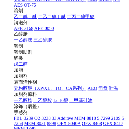
AES
OT-75
溶剂
乙二醇丁醚
二乙二醇丁醚
二丙二醇甲醚
消泡剂
AFE-3168
AFE-0050
乙醇胺
一乙醇胺
三乙醇胺
鞣制
鞣制助剂
醛类
戊二醛
加脂
加脂剂
表面活性剂
异构醇醚（XP/XL、TO、CA系列）
AEO
司盘
吐温
加脂剂原料
一乙醇胺
二乙醇胺
12-16醇
二甲基硅油
涂饰（后整）
手感剂
FBL-3289
Q2-3238
33 Additive
MEM-8818
5-7299
210S
5-
7254
MEM-8031
8898
OFX-8040A
OFX-8468
OFX-8417
MEM-1349