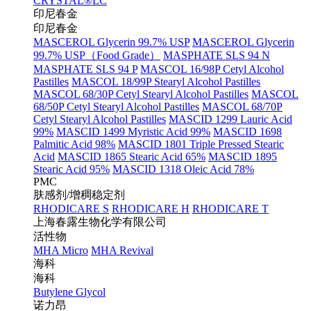
CRYSTAL®LC
印尼春金
印尼春金
MASCEROL Glycerin 99.7% USP
MASCEROL Glycerin
99.7% USP（Food Grade）
MASPHATE SLS 94 N
MASPHATE SLS 94 P
MASCOL 16/98P Cetyl Alcohol
Pastilles
MASCOL 18/99P Stearyl Alcohol Pastilles
MASCOL 68/30P Cetyl Stearyl Alcohol Pastilles
MASCOL
68/50P Cetyl Stearyl Alcohol Pastilles
MASCOL 68/70P
Cetyl Stearyl Alcohol Pastilles
MASCID 1299 Lauric Acid
99%
MASCID 1499 Myristic Acid 99%
MASCID 1698
Palmitic Acid 98%
MASCID 1801 Triple Pressed Stearic
Acid
MASCID 1865 Stearic Acid 65%
MASCID 1895
Stearic Acid 95%
MASCID 1318 Oleic Acid 78%
PMC
肤感剂/增稠稳定剂
RHODICARE S
RHODICARE H
RHODICARE T
上海春露生物化学有限公司
活性物
MHA Micro
MHA Revival
海科
海科
Butylene Glycol
诺力昂