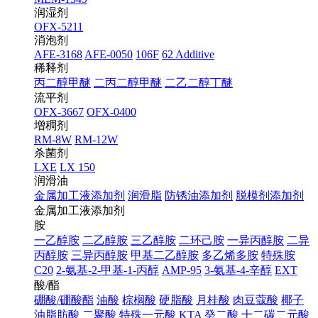
润湿剂
OFX-5211
消泡剂
AFE-3168
AFE-0050
106F
62 Additive
稀释剂
丙二醇甲醚
二丙二醇甲醚
二乙二醇丁醚
流平剂
OFX-3667
OFX-0400
增稠剂
RM-8W
RM-12W
杀菌剂
LXE
LX 150
润滑油
金属加工液添加剂
润滑脂
防锈油添加剂
脱模剂添加剂
金属加工液添加剂
胺
一乙醇胺
二乙醇胺
三乙醇胺
二环己胺
一异丙醇胺
二异
丙醇胺
三异丙醇胺
甲基二乙醇胺
多乙烯多胺
特殊胺
C20
2-氨基-2-甲基-1-丙醇
AMP-95
3-氨基-4-辛醇
EXT
酸/酯
硼酸/硼酸酯
油酸
棕榈酸
硬脂酸
月桂酸
肉豆蔻酸
椰子
油脂肪酸
二聚酸
特殊一元酸 KTA
癸二酸
十二碳二元酸