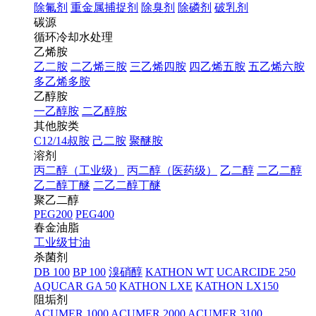
除氟剂
重金属捕捉剂
除臭剂
除磷剂
破乳剂
碳源
循环冷却水处理
乙烯胺
乙二胺
二乙烯三胺
三乙烯四胺
四乙烯五胺
五乙烯六胺
多乙烯多胺
乙醇胺
一乙醇胺
二乙醇胺
其他胺类
C12/14叔胺
己二胺
聚醚胺
溶剂
丙二醇（工业级）
丙二醇（医药级）
乙二醇
二乙二醇
乙二醇丁醚
二乙二醇丁醚
聚乙二醇
PEG200
PEG400
春金油脂
工业级甘油
杀菌剂
DB 100
BP 100
溴硝醇
KATHON WT
UCARCIDE 250
AQUCAR GA 50
KATHON LXE
KATHON LX150
阻垢剂
ACUMER 1000
ACUMER 2000
ACUMER 3100