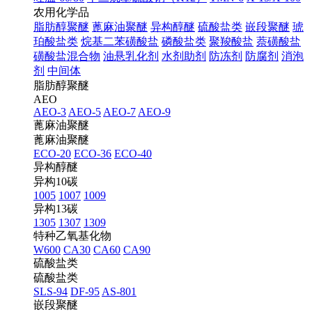
农用化学品
脂肪醇聚醚
蓖麻油聚醚
异构醇醚
硫酸盐类
嵌段聚醚
琥
珀酸盐类
烷基二苯磺酸盐
磷酸盐类
聚羧酸盐
萘磺酸盐
磺酸盐混合物
油悬乳化剂
水剂助剂
防冻剂
防腐剂
消泡
剂
中间体
脂肪醇聚醚
AEO
AEO-3
AEO-5
AEO-7
AEO-9
蓖麻油聚醚
蓖麻油聚醚
ECO-20
ECO-36
ECO-40
异构醇醚
异构10碳
1005
1007
1009
异构13碳
1305
1307
1309
特种乙氧基化物
W600
CA30
CA60
CA90
硫酸盐类
硫酸盐类
SLS-94
DF-95
AS-801
嵌段聚醚