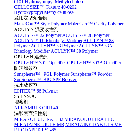
0101 Hydroxypropyl Methylcellulose
CELLOSIZE™ Texture 40-0202
Hydroxypropyl Methylcellulose
发用定型聚合物
MaizeCare™ Style Polymer
MaizeCare™ Clarity Polymer
ACULYN 流变改性剂
ACULYN™ 22 Polymer
ACULYN™ 28 Polymer
ACULYN™ U Rheology Modifier
ACULYN™ 88
Polymer
ACULYN™ 33 Polymer
ACULYN™ 33A
Rheology Modifier
ACULYN™ 38 Polymer
OPULYN 遮光剂
OPULYN™ 301 Opacifier
OPULYN™ 303B Opacifier
防晒增效剂
Sunspheres™ PGL Polymer
Sunspheres™ Powder
SunSpheres™ BIO SPF Booster
抗水成膜剂
EPITEX™ 66 Polymer
SYENSQO
增溶剂
ALKAMULS CRH 40
温和表面活性剂
MIRANOL ULTRA L-32
MIRANOL ULTRA LBC
MIRATAINE 50ULB MB
MIRATAINE DAB ULS MB
RHODAPEX EST-65