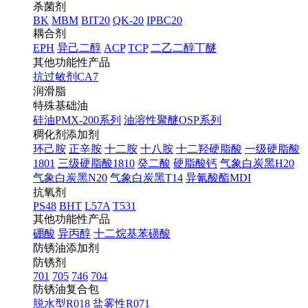
杀菌剂
BK
MBM
BIT20
QK-20
IPBC20
耦合剂
EPH
异己二醇
ACP
TCP
二乙二醇丁醚
其他功能性产品
抗过敏剂CA7
润滑脂
特殊基础油
硅油PMX-200系列
油溶性聚醚OSP系列
稠化剂添加剂
环己胺
正辛胺
十二胺
十八胺
十二羟硬脂酸
一级硬脂酸
1801
三级硬脂酸1810
癸二酸
硬脂酸钙
气象白炭黑H20
气象白炭黑N20
气象白炭黑T14
异氰酸酯MDI
抗氧剂
PS48
BHT
L57A
T531
其他功能性产品
硼酸
异丙醇
十二烷基苯磺酸
防锈油添加剂
防锈剂
701
705
746
704
防锈油复合包
脱水型R018
盐雾性R071