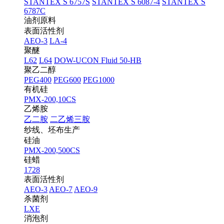
STANTEX S 6757S
STANTEX S 6087-4
STANTEX S
6787C
油剂原料
表面活性剂
AEO-3
LA-4
聚醚
L62
L64
DOW-UCON Fluid 50-HB
聚乙二醇
PEG400
PEG600
PEG1000
有机硅
PMX-200,10CS
乙烯胺
乙二胺
二乙烯三胺
纱线、坯布生产
硅油
PMX-200,500CS
硅蜡
1728
表面活性剂
AEO-3
AEO-7
AEO-9
杀菌剂
LXE
消泡剂