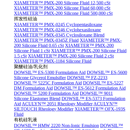
XIAMETER™ PMX-200 Silicone Fluid 12,500 cSt
XIAMETER™ PMX-200 Silicone Fluid 60,000 cSt
XIAMETER™ PMX-200 Silicone Fluid 500,000 cSt
挥发性硅油
XIAMETER™ PMX-0245 Cyclopentasiloxane
XIAMETER™ PMX-0246 Cyclohexasiloxane
XIAMETER™ PMX-0345 Cyclosiloxane Blend
XIAMETER™ PMX-0345Z Fluid
XIAMETER™ PMX-
200 Silicone Fluid 0.65 cSt
XIAMETER™ PMX-200
Silicone Fluid 1 cSt
XIAMETER™ PMX-200 Silicone Fluid
1.5 cSt
XIAMETER™ PMX-200 Silicone Fluid 2 cSt
XIAMETER™ PMX-1184 Silicone Fluid
聚醚硅油/乳化剂
DOWSIL™ ES-5300 Formulation Aid
DOWSIL™ ES-5600
Silicone Glycerol Emulsifier
DOWSIL™ FZ-2233
DOWSIL™ 5225C Formulation Aid
DOWSIL™ ES-5227
DM Formulation Aid
DOWSIL™ ES-5612 Formulation Aid
DOWSIL™ 5200 Formulation Aid
DOWSIL™ 9011
Silicone Elastomer Blend
DOWSIL™ ES-5373 Formulation
Aid
ACULYN™ 2051 Rheology Modifier
ACULYN™
SILTOUCH Rheology Modifier
XIAMETER™ OFX-193S
Fluid
有机硅乳液
DOWSIL™ HMW 2220 Non-Ionic Emulsion
DOWSIL™