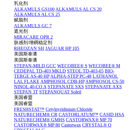
乳化剂
ALKAMULS GS100
ALKAMULS AL CS 20
ALKAMULS AL CS 25
赋脂剂
ALKAMULS GC 7
遮光剂
MIRACARE OPR 2
肤感剂/增稠稳定剂
RHEOZAN SH
JAGUAR HP 105
美国斯泰潘
美国斯泰潘
STEPAN-MILD GCC
WECOBEE® S
WECOBEE® M
CEDEPAL TD-403 MKLD
STEOL TD-403-65
BIO-
TERGE AS-40 HP
ALPHA-STEP PC-48
LATHANOL
LAL FLAKE
AMPHOSOL CDB-HP
AMPHOSOL CS-50
NINOL 40-CO A
STEPANATE SXS
STEPANATE AXS
STEPAN 3T
STEPANQUAT Soleil
美国睿盟
美国睿盟
FRESHSTAT™
Cetylpyridinium Chloride
NATURECHEM® CR
CASTORLATUM™
CASID HSA
NATURECHEM® GMHS
CASTORWAX® MP 70
CASTORWAX® MP 80
Castorwax
CRYSTAL® O