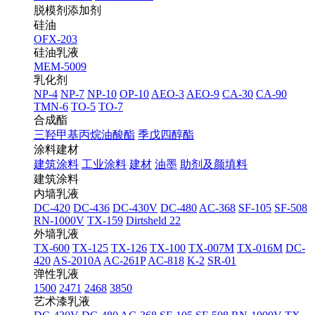
脱模剂添加剂
硅油
OFX-203
硅油乳液
MEM-5009
乳化剂
NP-4
NP-7
NP-10
OP-10
AEO-3
AEO-9
CA-30
CA-90
TMN-6
TO-5
TO-7
合成酯
三羟甲基丙烷油酸酯
季戊四醇酯
涂料建材
建筑涂料
工业涂料
建材
油墨
助剂及颜填料
建筑涂料
内墙乳液
DC-420
DC-436
DC-430V
DC-480
AC-368
SF-105
SF-508
RN-1000V
TX-159
Dirtsheld 22
外墙乳液
TX-600
TX-125
TX-126
TX-100
TX-007M
TX-016M
DC-
420
AS-2010A
AC-261P
AC-818
K-2
SR-01
弹性乳液
1500
2471
2468
3850
艺术漆乳液