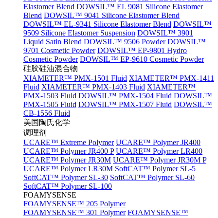
Elastomer Blend
DOWSIL™ EL 9081 Silicone Elastomer
Blend
DOWSIL™ 9041 Silicone Elastomer Blend
DOWSIL™ EL-9341 Silicone Elastomer Blend
DOWSIL™
9509 Silicone Elastomer Suspension
DOWSIL™ 3901
Liquid Satin Blend
DOWSIL™ 9506 Powder
DOWSIL™
9701 Cosmetic Powder
DOWSIL™ EP-9801 Hydro
Cosmetic Powder
DOWSIL™ EP-9610 Cosmetic Powder
硅胶硅油混合物
XIAMETER™ PMX-1501 Fluid
XIAMETER™ PMX-1411
Fluid
XIAMETER™ PMX-1403 Fluid
XIAMETER™
PMX-1503 Fluid
DOWSIL™ PMX-1504 Fluid
DOWSIL™
PMX-1505 Fluid
DOWSIL™ PMX-1507 Fluid
DOWSIL™
CB-1556 Fluid
美国陶氏化学
调理剂
UCARE™ Extreme Polymer
UCARE™ Polymer JR400
UCARE™ Polymer JR400 P
UCARE™ Polymer LR400
UCARE™ Polymer JR30M
UCARE™ Polymer JR30M P
UCARE™ Polymer LR30M
SoftCAT™ Polymer SL-5
SoftCAT™ Polymer SL-30
SoftCAT™ Polymer SL-60
SoftCAT™ Polymer SL-100
FOAMYSENSE
FOAMYSENSE™ 205 Polymer
FOAMYSENSE™ 301 Polymer
FOAMYSENSE™