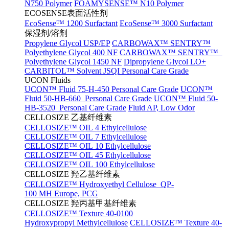
N750 Polymer
FOAMYSENSE™ N10 Polymer
ECOSENSE表面活性剂
EcoSense™ 1200 Surfactant
EcoSense™ 3000 Surfactant
保湿剂/溶剂
Propylene Glycol USP/EP
CARBOWAX™ SENTRY™
Polyethylene Glycol 400 NF
CARBOWAX™ SENTRY™
Polyethylene Glycol 1450 NF
Dipropylene Glycol LO+
CARBITOL™ Solvent JSQI Personal Care Grade
UCON Fluids
UCON™ Fluid 75-H-450 Personal Care Grade
UCON™
Fluid 50-HB-660 Personal Care Grade
UCON™ Fluid 50-
HB-3520 Personal Care Grade
Fluid AP, Low Odor
CELLOSIZE 乙基纤维素
CELLOSIZE™ OIL 4 Ethylcellulose
CELLOSIZE™ OIL 7 Ethylcellulose
CELLOSIZE™ OIL 10 Ethylcellulose
CELLOSIZE™ OIL 45 Ethylcellulose
CELLOSIZE™ OIL 100 Ethylcellulose
CELLOSIZE 羟乙基纤维素
CELLOSIZE™ Hydroxyethyl Cellulose QP-
100 MH Europe, PCG
CELLOSIZE 羟丙基甲基纤维素
CELLOSIZE™ Texture 40-0100
Hydroxypropyl Methylcellulose
CELLOSIZE™ Texture 40-