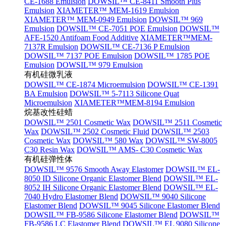
CE-1688 Emulsion
DOWSIL™ CE-8411 Smooth Plus
Emulsion
XIAMETER™ MEM-1619 Emulsion
XIAMETER™ MEM-0949 Emulsion
DOWSIL™ 969
Emulsion
DOWSIL™ CE-7051 POE Emulsion
DOWSIL™
AFE-1520 Antifoam Food Additive
XIAMETER™MEM-
7137R Emulsion
DOWSIL™ CE-7136 P Emulsion
DOWSIL™ 7137 POE Emulsion
DOWSIL™ 1785 POE
Emulsion
DOWSIL™ 979 Emulsion
有机硅微乳液
DOWSIL™ CE-1874 Microemulsion
DOWSIL™ CE-1391
BA Emulsion
DOWSIL™ 5-7113 Silicone Quat
Microemulsion
XIAMETER™MEM-8194 Emulsion
烷基改性硅蜡
DOWSIL™ 2501 Cosmetic Wax
DOWSIL™ 2511 Cosmetic
Wax
DOWSIL™ 2502 Cosmetic Fluid
DOWSIL™ 2503
Cosmetic Wax
DOWSIL™ 580 Wax
DOWSIL™ SW-8005
C30 Resin Wax
DOWSIL™ AMS- C30 Cosmetic Wax
有机硅弹性体
DOWSIL™ 9576 Smooth Away Elastomer
DOWSIL™ EL-
8050 ID Silicone Organic Elastomer Blend
DOWSIL™ EL-
8052 IH Silicone Organic Elastomer Blend
DOWSIL™ EL-
7040 Hydro Elastomer Blend
DOWSIL™ 9040 Silicone
Elastomer Blend
DOWSIL™ 9045 Silicone Elastomer Blend
DOWSIL™ FB-9586 Silicone Elastomer Blend
DOWSIL™
FB-9586 LC Elastomer Blend
DOWSIL™ EL 9080 Silicone