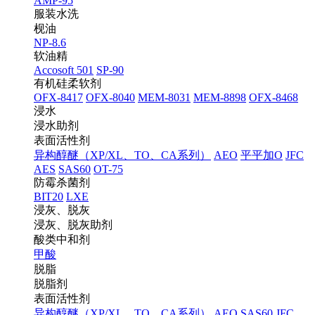
AMP-95
服装水洗
枧油
NP-8.6
软油精
Accosoft 501
SP-90
有机硅柔软剂
OFX-8417
OFX-8040
MEM-8031
MEM-8898
OFX-8468
浸水
浸水助剂
表面活性剂
异构醇醚（XP/XL、TO、CA系列）
AEO
平平加O
JFC
AES
SAS60
OT-75
防霉杀菌剂
BIT20
LXE
浸灰、脱灰
浸灰、脱灰助剂
酸类中和剂
甲酸
脱脂
脱脂剂
表面活性剂
异构醇醚（XP/XL、TO、CA系列）
AEO
SAS60
JFC