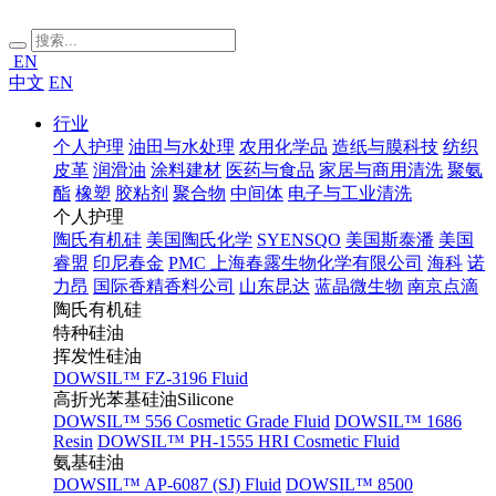
EN
中文
EN
行业
个人护理
油田与水处理
农用化学品
造纸与膜科技
纺织
皮革
润滑油
涂料建材
医药与食品
家居与商用清洗
聚氨
酯
橡塑
胶粘剂
聚合物
中间体
电子与工业清洗
个人护理
陶氏有机硅
美国陶氏化学
SYENSQO
美国斯泰潘
美国
睿盟
印尼春金
PMC
上海春露生物化学有限公司
海科
诺
力昂
国际香精香料公司
山东昆达
蓝晶微生物
南京点滴
陶氏有机硅
特种硅油
挥发性硅油
DOWSIL™ FZ-3196 Fluid
高折光苯基硅油Silicone
DOWSIL™ 556 Cosmetic Grade Fluid
DOWSIL™ 1686
Resin
DOWSIL™ PH-1555 HRI Cosmetic Fluid
氨基硅油
DOWSIL™ AP-6087 (SJ) Fluid
DOWSIL™ 8500