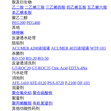
胺及衍生物
乙二胺
二乙烯三胺
三乙烯四胺
四乙烯五胺
五乙烯六胺
多乙烯多胺
聚乙二醇
PEG200
PEG400
其他
咪唑啉
反渗透水处理
阻垢剂
ACUMER 4200浓缩液
ACUMER 4035浓缩液
WTP-103
杀菌剂
RO-150
RO-20
RO-50
反渗透清洗剂
GT-ROC20
GT-ROC35
Ctric Acid
EDTA-4Na
污水处理
消泡剂
AFE-1410
AFE-0120
PSA-0720
P-2100
DF-103
混凝剂
聚合氯化铝
聚合硫酸铁
絮凝剂
聚丙烯酰胺
有机絮凝剂
其他功能性药剂