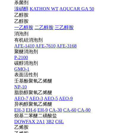
杀菌剂
溴硝醇
KATHON WT
AQUCAR GA 50
乙醇胺
乙醇胺
一乙醇胺
二乙醇胺
三乙醇胺
消泡剂
有机硅消泡剂
AFE-1410
AFE-7610
AFE-3168
聚醚消泡剂
P-2100
碳醇消泡剂
GMO-1
表面活性剂
壬基酚聚氧乙烯醚
NP-10
脂肪醇聚氧乙烯醚
AEO-7
AEO-3
AEO-5
AEO-9
异构醇聚氧乙烯醚
EH-3
EH-6
EH-9
CA-30
CA-60
CA-90
烷基二苯醚二磺酸盐
DOWFAX 2A1
3B2
C6L
乙烯胺