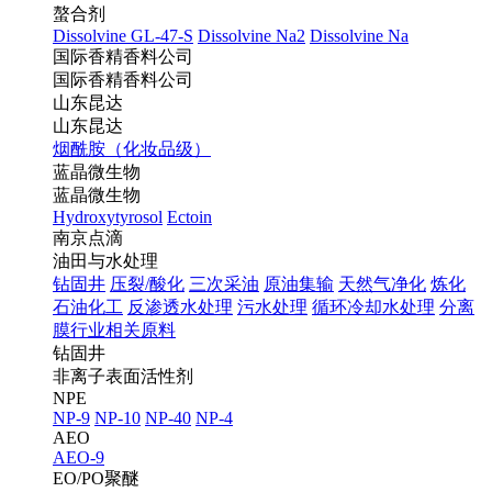
螯合剂
Dissolvine GL-47-S
Dissolvine Na2
Dissolvine Na
国际香精香料公司
国际香精香料公司
山东昆达
山东昆达
烟酰胺（化妆品级）
蓝晶微生物
蓝晶微生物
Hydroxytyrosol
Ectoin
南京点滴
油田与水处理
钻固井
压裂/酸化
三次采油
原油集输
天然气净化
炼化
石油化工
反渗透水处理
污水处理
循环冷却水处理
分离
膜行业相关原料
钻固井
非离子表面活性剂
NPE
NP-9
NP-10
NP-40
NP-4
AEO
AEO-9
EO/PO聚醚