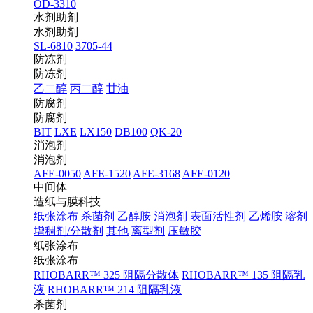
OD-3310
水剂助剂
水剂助剂
SL-6810
3705-44
防冻剂
防冻剂
乙二醇
丙二醇
甘油
防腐剂
防腐剂
BIT
LXE
LX150
DB100
QK-20
消泡剂
消泡剂
AFE-0050
AFE-1520
AFE-3168
AFE-0120
中间体
造纸与膜科技
纸张涂布
杀菌剂
乙醇胺
消泡剂
表面活性剂
乙烯胺
溶剂
增稠剂/分散剂
其他
离型剂
压敏胶
纸张涂布
纸张涂布
RHOBARR™ 325 阻隔分散体
RHOBARR™ 135 阻隔乳
液
RHOBARR™ 214 阻隔乳液
杀菌剂